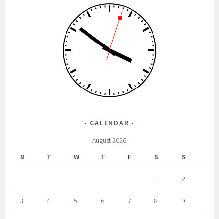
CALENDAR
August 2026
M
T
W
T
F
S
S
1
2
3
4
5
6
7
8
9